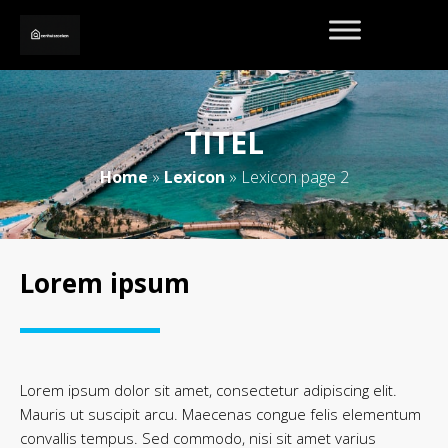
TITEL
Home
»
Lexicon
»
Lexicon page 2
Lorem ipsum
Lorem ipsum dolor sit amet, consectetur adipiscing elit.
Mauris ut suscipit arcu. Maecenas congue felis elementum
convallis tempus. Sed commodo, nisi sit amet varius